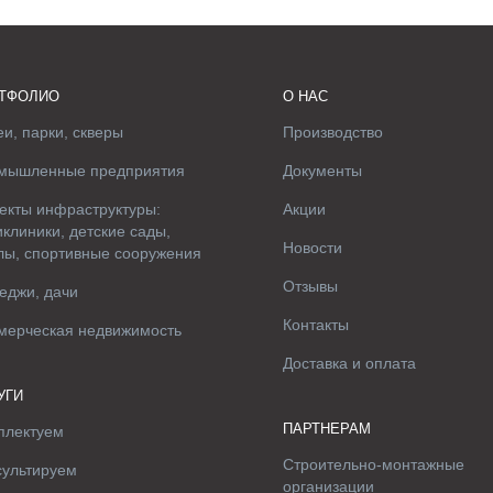
ТФОЛИО
О НАС
и, парки, скверы
Производство
мышленные предприятия
Документы
екты инфраструктуры:
Акции
клиники, детские сады,
Новости
лы, спортивные сооружения
Отзывы
еджи, дачи
Контакты
мерческая недвижимость
Доставка и оплата
УГИ
ПАРТНЕРАМ
плектуем
Строительно-монтажные
сультируем
организации