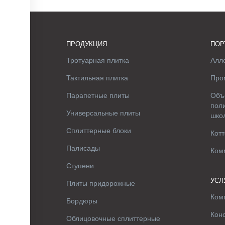
ПРОДУКЦИЯ
ПОР
Тротуарная плитка
Алле
Тактильная плитка
Про
Парапетные плиты
Объ
поли
Универсальные плиты
шко
Сплиттерные блоки
Котт
Палисады
Ком
Ступени
УСЛ
Плиты придорожные
Ком
Бордюры
Кон
Облицовочные сплиттерные