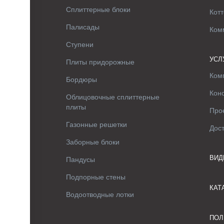
Сплиттерные блоки
Котт
Палисады
Ком
Ступени
УСЛ
Плиты придорожные
Ком
Бордюры
Кон
Облицовочные сплиттерные
плиты
Про
Газонные решетки
Дос
Заборные блоки
ВИД
Пандусы
Подпорные стены
КАТ
Водоотводные лотки
ПОЛ