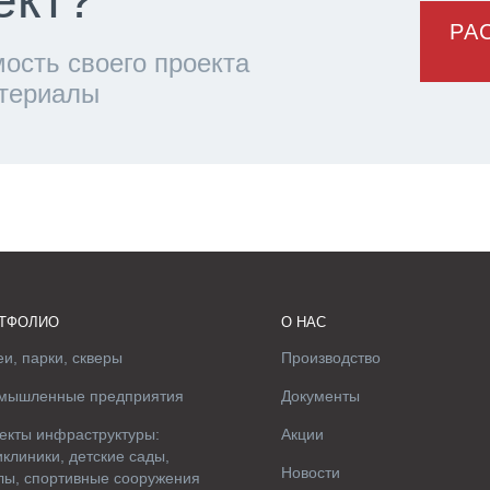
РА
ость своего проекта
атериалы
ТФОЛИО
О НАС
и, парки, скверы
Производство
мышленные предприятия
Документы
екты инфраструктуры:
Акции
клиники, детские сады,
Новости
лы, спортивные сооружения