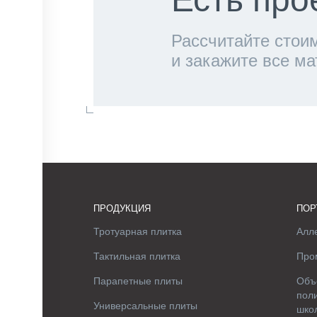
Рассчитайте стоим
и закажите все м
ПРОДУКЦИЯ
ПОР
Тротуарная плитка
Алле
Тактильная плитка
Про
Парапетные плиты
Объ
поли
Универсальные плиты
шко