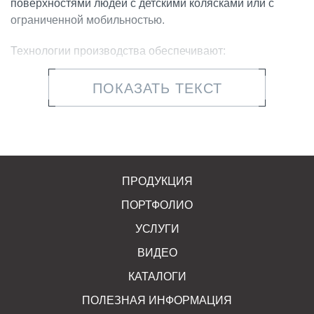
поверхностями людей с детскими колясками или с
ограниченной мобильностью.
Технологии производства обеспечивают:
повышенную прочность конструкций;
ПОКАЗАТЬ ТЕКСТ
высокую точность стыковки, за счет выверенной
геометрии;
модульный дизайн деталей, который позволяет
собирать их вместе для создания пандусов
ПРОДУКЦИЯ
различной ширины;
ПОРТФОЛИО
плавное и безопасное движение средств
УСЛУГИ
индивидуальной мобильности и пешеходов при
примыкании тротуара к дорожному полотну
ВИДЕО
КАТАЛОГИ
Первоначальные характеристики сохраняются при
ПОЛЕЗНАЯ ИНФОРМАЦИЯ
температурных колебаниях, длительном воздействии