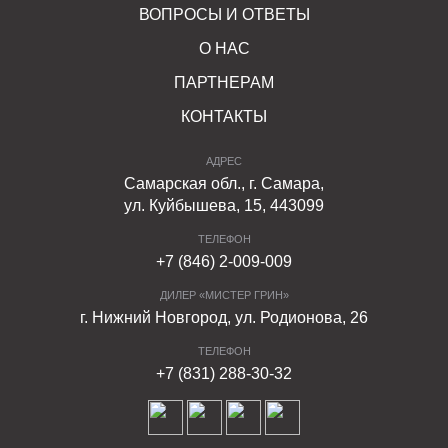
прямых солнечных лучей. Они легко противостоят
ВОПРОСЫ И ОТВЕТЫ
внешним воздействиям, механическим повреждениям.
О НАС
Пандусы из бетона морозостойкие, поэтому безопасны
и удобны в любое время года.
ПАРТНЕРАМ
КОНТАКТЫ
Покупайте комплект бетонных пандусов ФАРБШТАЙН,
в состав которого входит семь типов элементов: по три
АДРЕС
левых и правых, один - центральный. Пандусы помогут
Самарская обл., г. Самара,
грамотно обустроить территорию, сделать ее более
ул. Куйбышева, 15, 443099
функциональной и безопасной.
ТЕЛЕФОН
+7 (846) 2-009-009
ДИЛЕР «МИСТЕР ГРИН»
г. Нижний Новгород, ул. Родионова, 26
ТЕЛЕФОН
+7 (831) 288-30-32