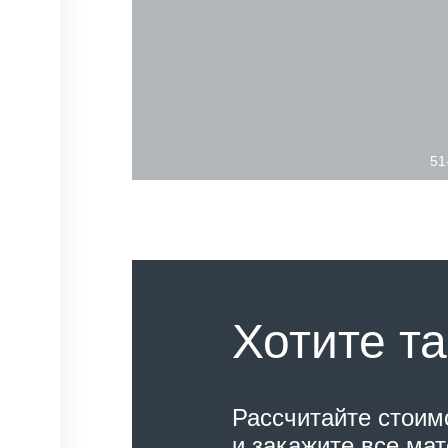
51
Хотите та
Рассчитайте стоим
и закажите все ма