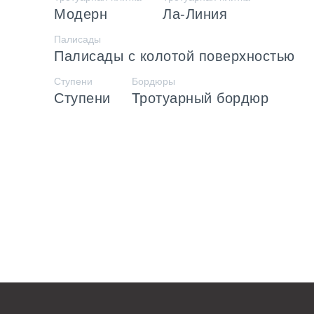
Модерн
Ла-Линия
Палисады
Палисады с колотой поверхностью
Ступени
Бордюры
Ступени
Тротуарный бордюр