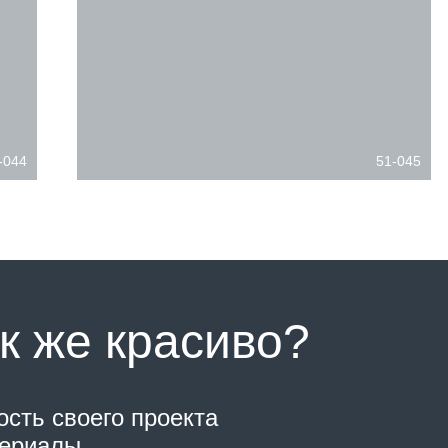
-044
51-045
к же красиво?
ость своего проекта
териалы