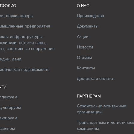
ТФОЛИО
О НАС
и, парки, скверы
Производство
мышленные предприятия
Документы
екты инфраструктуры:
Акции
клиники, детские сады,
Новости
лы, спортивные сооружения
Отзывы
еджи, дачи
Контакты
мерческая недвижимость
Доставка и оплата
УГИ
ПАРТНЕРАМ
плектуем
Строительно-монтажные
сультируем
организации
ектируем
Транспортным и логистичес
тавляем
компаниям