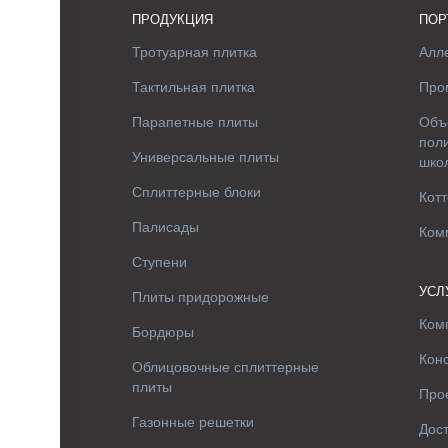
ПРОДУКЦИЯ
ПОР
Тротуарная плитка
Алле
Тактильная плитка
Про
Парапетные плиты
Объ
поли
Универсальные плиты
шко
Сплиттерные блоки
Котт
Палисады
Ком
Ступени
УСЛ
Плиты придорожные
Ком
Бордюры
Кон
Облицовочные сплиттерные
плиты
Про
Газонные решетки
Дос