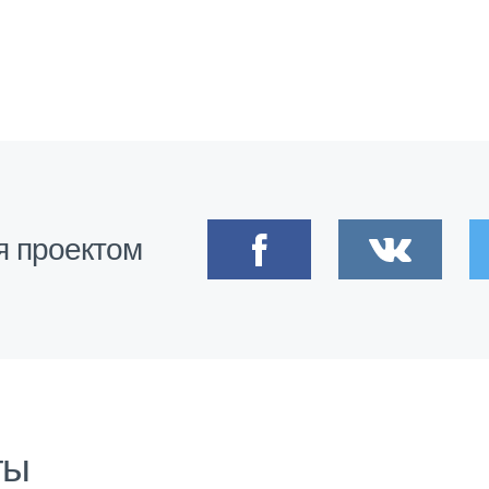
я проектом
ты