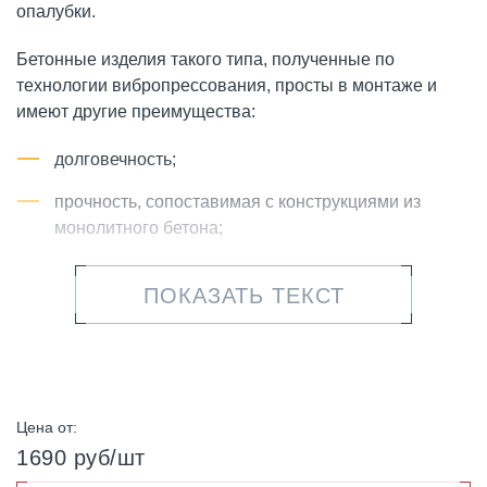
опалубки.
Бетонные изделия такого типа, полученные по
технологии вибропрессования, просты в монтаже и
имеют другие преимущества:
долговечность;
прочность, сопоставимая с конструкциями из
монолитного бетона;
декоративность, так как лицевая сторона блоков
ПОКАЗАТЬ ТЕКСТ
детально имитирует оттенок и фактуру
натурального колотого камня;
стойкость к ультрафиолетовым лучам и
климатическим явлениям.
Цена от:
Компания ФАРБШТАЙН предлагает сдвоенные блоки
1690 руб/шт
для подпорных стен в двух размерах: