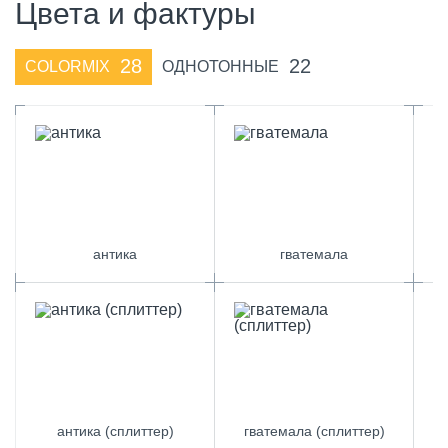
Цвета и фактуры
28
22
COLORMIX
ОДНОТОННЫЕ
антика
гватемала
антика (сплиттер)
гватемала (сплиттер)
к