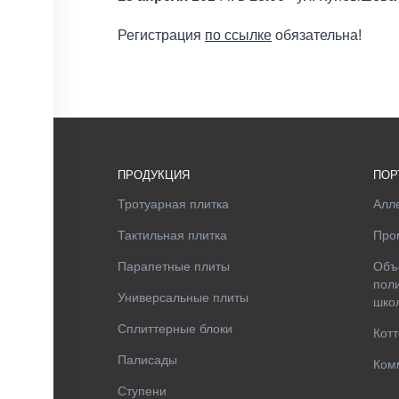
Регистрация
по ссылке
обязательна!
ПРОДУКЦИЯ
ПОР
Тротуарная плитка
Алле
Тактильная плитка
Про
Парапетные плиты
Объ
поли
Универсальные плиты
шко
Сплиттерные блоки
Котт
Палисады
Ком
Ступени