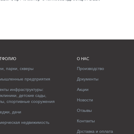
ТФОЛИО
О НАС
и, парки, скверы
Производство
мышленные предприятия
Документы
екты инфраструктуры:
Акции
клиники, детские сады,
Новости
лы, спортивные сооружения
Отзывы
еджи, дачи
Контакты
мерческая недвижимость
Доставка и оплата