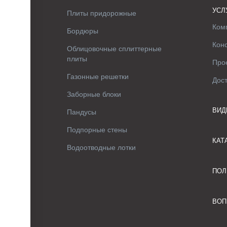
УСЛ
Плиты придорожные
Ком
Бордюры
Кон
Облицовочные сплиттерные
плиты
Про
Газонные решетки
Дос
Заборные блоки
ВИД
Пандусы
Подпорные стены
КАТ
Водоотводные лотки
ПОЛ
ВОП