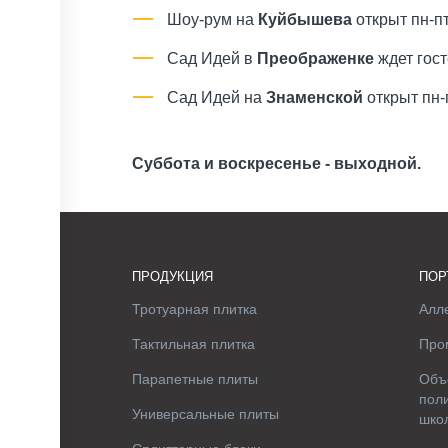
Шоу-рум на
Куйбышева
открыт пн-п
Сад Идей в
Преображенке
ждет гос
Сад Идей на
Знаменской
открыт пн
Суббота и воскресенье - выходной.
ПРОДУКЦИЯ
ПОР
Тротуарная плитка
Алле
Тактильная плитка
Про
Парапетные плиты
Объ
поли
Универсальные плиты
шко