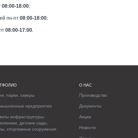
т
08:00-18:00
;
тей пн-пт
08:00-18:00
;
-пт
08:00-17:00
.
ТФОЛИО
О НАС
и, парки, скверы
Производство
мышленные предприятия
Документы
екты инфраструктуры:
Акции
клиники, детские сады,
Новости
лы, спортивные сооружения