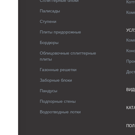
Сплиттерные блоки
Котт
Палисады
Ком
Ступени
УСЛ
Плиты придорожные
Ком
Бордюры
Кон
Облицовочные сплиттерные
плиты
Про
Газонные решетки
Дос
Заборные блоки
ВИД
Пандусы
Подпорные стены
КАТ
Водоотводные лотки
ПОЛ